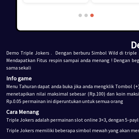
D
Demo Triple Jokers
. Dengan berburu Simbol Wild di triple
Mendapatkan Fitus respin sampai anda menang ! Dengan begi
sama sekali
Info game
Menu Tahuran dapat anda buka jika anda mengklik Tombol (+) ata
menetapikan nilai maksimal sebesar (Rp.100) dan koin maks
Rp.0.05 permainan ini diperuntukan untuk semua orang
Cara Menang
Triple Jokers adalah permainan slot online 3×3, dengan 5-payl
Triple Jokers memiliki beberapa simbol mewah yang akan me