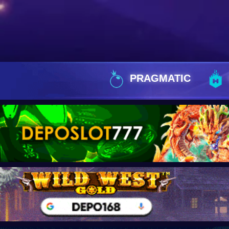
PRAGMATIC