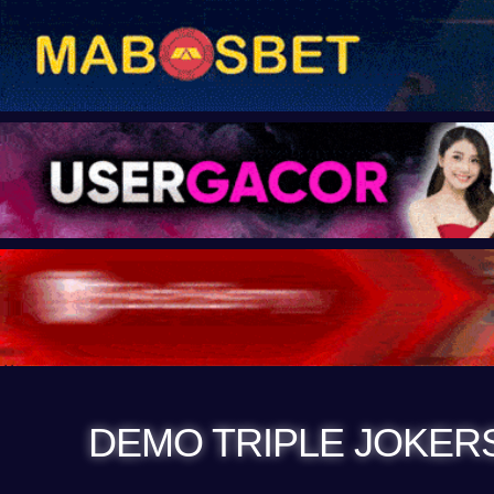
DEMO TRIPLE JOKER