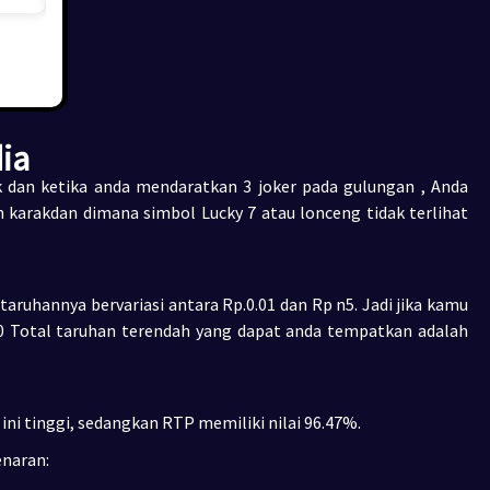
ia
k dan ketika anda mendaratkan 3 joker pada gulungan , Anda
karakdan dimana simbol Lucky 7 atau lonceng tidak terlihat
 taruhannya bervariasi antara Rp.0.01 dan Rp n5. Jadi jika kamu
50 Total taruhan terendah yang dapat anda tempatkan adalah
ini tinggi, sedangkan RTP memiliki nilai 96.47%.
enaran: