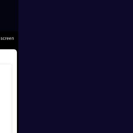
 screen
DAFTAR
DAFTAR
PLAY DEMO