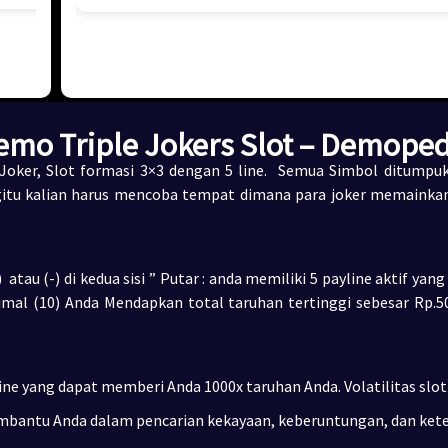
emo Triple Jokers Slot – Demoped
 Joker, Slot formasi 3×3 dengan 5 line. Semua Simbol ditumpu
tu kalian harus mencoba tempat dimana para joker memainkan 
u (-) di kedua sisi ” Putar : anda memiliki 5 payline aktif yang
imal (10) Anda Mendapkan total taruhan tertinggi sebesar Rp.
ine yang dapat memberi Anda 1000x taruhan Anda. Volatilitas slot 
mbantu Anda dalam pencarian kekayaan, keberuntungan, dan ket