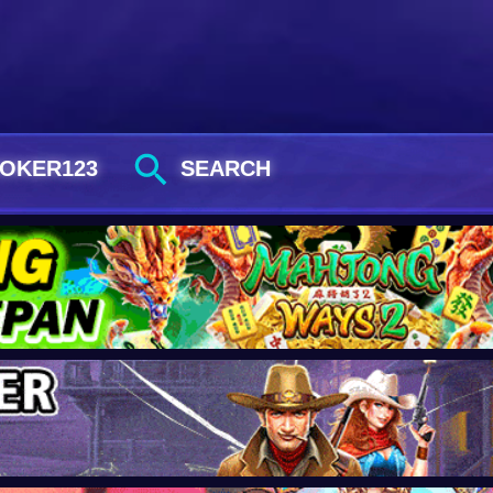
JOKER123
SEARCH