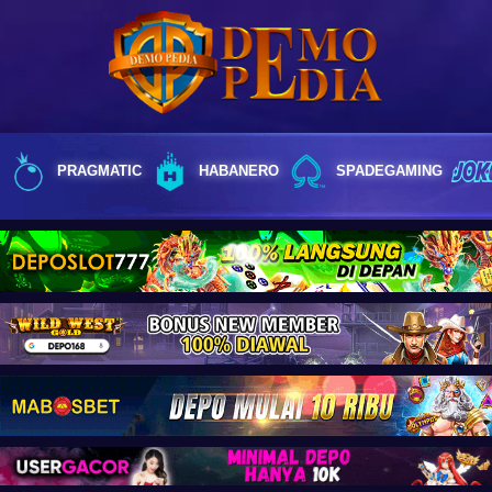
PRAGMATIC
HABANERO
SPADEGAMING