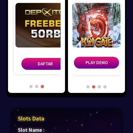
DAFTAR
PLAY DEMO
PLAY DEMO
DAFTAR
Slots Data
Slot Name :