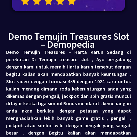
Demo Temujin Treasures Slot
– Demopedia
Demo Temujin Treasures
– Harta Karun Sedang di
perebutan Di Temujin treasure slot , Ayo bergabung
dengan kami untuk meraih Harta karun tersebut dengan
begitu kalian akan mendapatkan banyak keuntungan .
Slot video dengan formasi 4×5 dengan 1024 cara untuk
kalian menang dimana roda keberuntungan anda yang
dikemas dengan pengali, jackpot dan spin gratis muncul
di layar ketika tiga simbol Bonus mendarat . kemenangan
anda akan berkilau dengan petasan yang dapat
menghadiahkan lebih banyak game gratis , pengali ,
jackpot atau simbol wild dengan pengali yang sangat
besar . dengan Begitu kalian akan mendapatkan