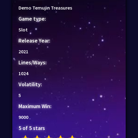
Demo Temujin Treasures
Game type:
Slot
Release Year:
2021
Lines/Ways:
1024
Volatility:
5
Maximum Win:
9000
5 of 5 stars