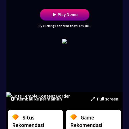
Play Demo
By clicking I confirm that I am 18+.
Kembali ke permainan
Full screen
Situs
Game
Rekomendasi
Rekomendasi