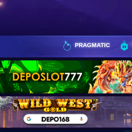
PRAGMATIC