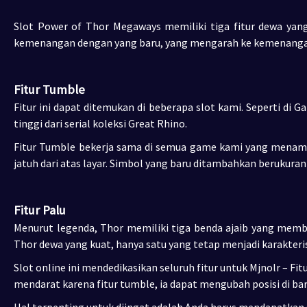
Slot Power of Thor Megaways memiliki tiga fitur dewa ya
kemenangan dengan yang baru, yang mengarah ke kemenangan 
Fitur Tumble
Fitur ini dapat ditemukan di beberapa slot kami. Seperti di 
tinggi dari serial koleksi Great Rhino.
Fitur Tumble bekerja sama di semua game kami yang mena
jatuh dari atas layar. Simbol yang baru ditambahkan berukura
Fitur Palu
Menurut legenda, Thor memiliki tiga benda ajaib yang memba
Thor dewa yang kuat, hanya satu yang tetap menjadi karakterist
Slot online ini mendedikasikan seluruh fitur untuk Mjnolr – Fi
mendarat karena fitur tumble, ia dapat mengubah posisi di ba
Hal terpenting untuk diingat adalah Anda harus mendapatkan s