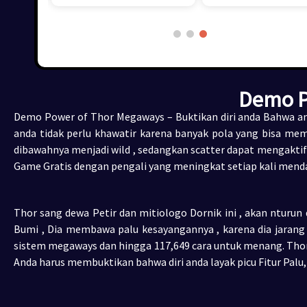
Demo P
Demo Power of Thor Megaways
– Buktikan diri anda Bahwa a
anda tidak perlu khawatir karena banyak pola yang bisa me
dibawahnya menjadi wild , sedangkan scatter dapat mengakti
Game Gratis dengan pengali yang meningkat setiap kali mend
Thor sang dewa Petir dan mitiologo Dornik ini , akan nturu
Bumi , Dia membawa palu kesayangannya , karena dia jarang
sistem megaways dan hingga 117,649 cara untuk menang. Thor 
Anda harus membuktikan bahwa diri anda layak picu Fitur Palu