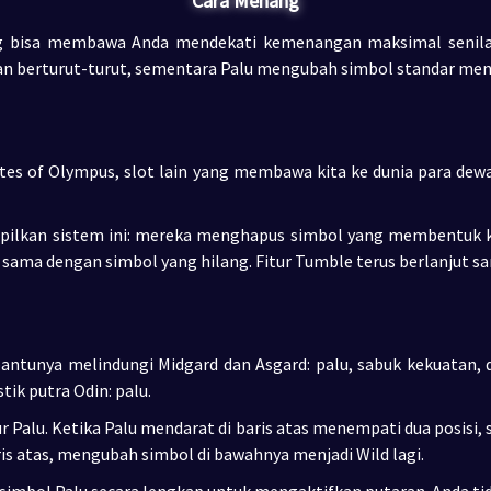
Cara Menang
ng bisa membawa Anda mendekati kemenangan maksimal senila
berturut-turut, sementara Palu mengubah simbol standar menj
Gates of Olympus, slot lain yang membawa kita ke dunia para dew
mpilkan sistem ini: mereka menghapus simbol yang membentuk
n sama dengan simbol yang hilang. Fitur Tumble terus berlanjut s
ntunya melindungi Midgard dan Asgard: palu, sabuk kekuatan, d
ik putra Odin: palu.
tur Palu. Ketika Palu mendarat di baris atas menempati dua posisi
ris atas, mengubah simbol di bawahnya menjadi Wild lagi.
imbol Palu secara lengkap untuk mengaktifkan putaran. Anda tida