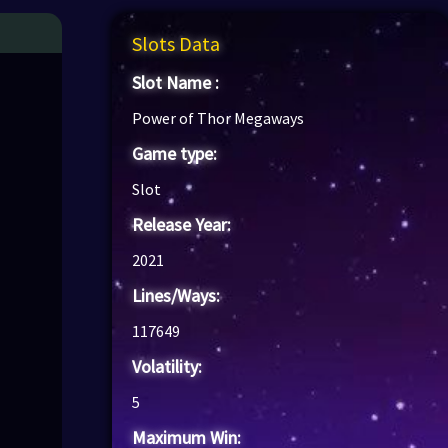
Slots Data
Slot Name :
Power of Thor Megaways
Game type:
Slot
Release Year:
2021
Lines/Ways:
117649
Volatility:
5
Maximum Win: