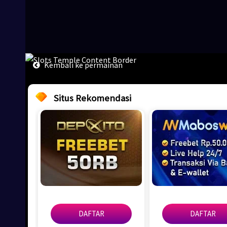
Kembali ke permainan
Situs Rekomendasi
DAFTAR
DAFTAR