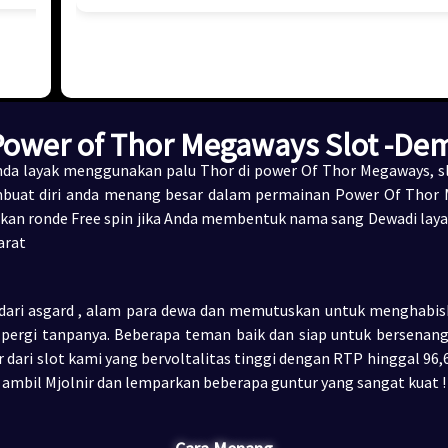
ower of Thor Megaways Slot -De
nda layak menggunakan palu Thor di power Of Thor Megaways, s
mbuat diri anda menang besar dalam permainan Power Of Thor 
fkan ronde Free spin jika Anda membentuk nama sang Dewadi lay
arat
n dari asgard , alam para dewa dan memutuskan untuk menghabi
 pergi tanpanya. Beberapa teman baik dan siap untuk bersena
dari slot kami yang bervoltalitas tinggi dengan RTP hinggal 96
, ambil Mjolnir dan lemparkan beberapa guntur yang sangat kuat !