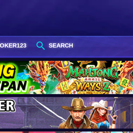
JOKER123
SEARCH