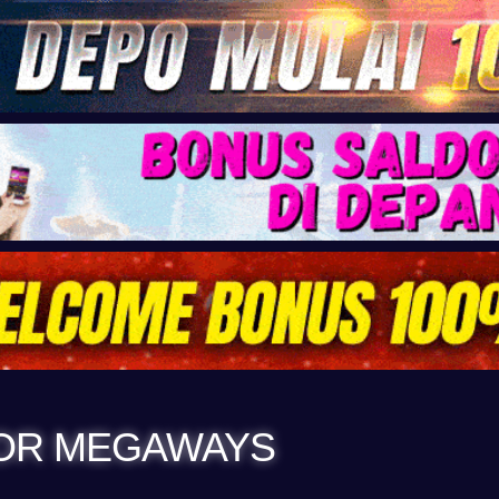
OR MEGAWAYS