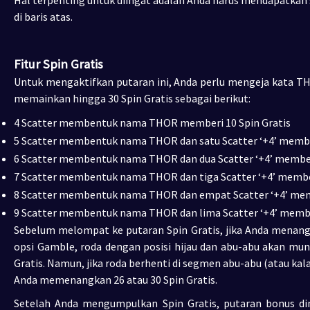
di baris atas.
Fitur Spin Gratis
Untuk mengaktifkan putaran ini, Anda perlu mengeja kata TH
memainkan hingga 30 Spin Gratis sebagai berikut:
4 Scatter membentuk nama THOR memberi 10 Spin Gratis
5 Scatter membentuk nama THOR dan satu Scatter ‘+4’ member
6 Scatter membentuk nama THOR dan dua Scatter ‘+4’ memberi
7 Scatter membentuk nama THOR dan tiga Scatter ‘+4’ member
8 Scatter membentuk nama THOR dan empat Scatter ‘+4’ memb
9 Scatter membentuk nama THOR dan lima Scatter ‘+4’ member
Sebelum melompat ke putaran Spin Gratis, jika Anda menang 
opsi Gamble, roda dengan posisi hijau dan abu-abu akan mun
Gratis. Namun, jika roda berhenti di segmen abu-abu (atau kala
Anda memenangkan 26 atau 30 Spin Gratis.
Setelah Anda mengumpulkan Spin Gratis, putaran bonus dimu