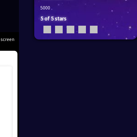
5000
5 of 5 stars
 screen
DAFTAR
DAFTAR
PLAY DEMO