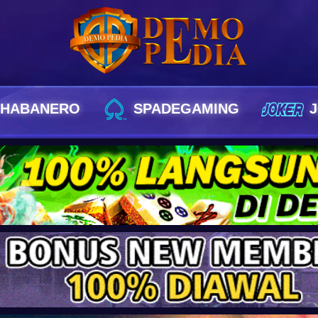
HABANERO
SPADEGAMING