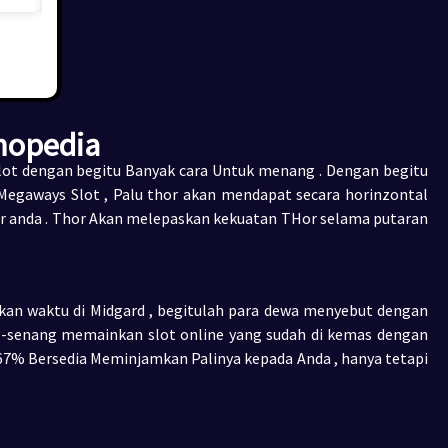
mopedia
lot dengan begitu Banyak cara Untuk menang . Dengan begitu
Megaways Slot , Palu thor akan mendapat secara horinzontal
ar anda . Thor Akan melepaskan kekuatan THor selama putaran
skan waktu di Midgard , begitulah para dewa menyebut dengan
ng-senang memainkan slot online yang sudah di kemas dengan
,67% Bersedia Meminjamkan Palinya kepada Anda , hanya tetapi