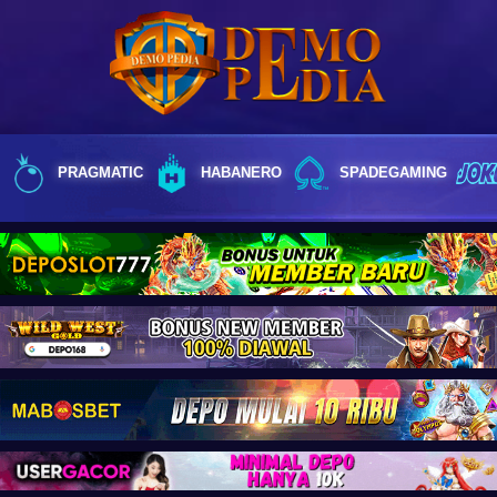
PRAGMATIC
HABANERO
SPADEGAMING