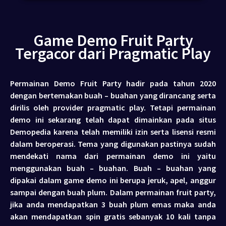
Game Demo Fruit Party
Tergacor dari Pragmatic Play
Permainan
Demo Fruit Party
hadir pada tahun 2020
dengan bertemakan buah – buahan yang dirancang serta
dirilis oleh provider pragmatic play. Tetapi permainan
demo ini sekarang telah dapat dimainkan pada situs
Demopedia karena telah memiliki izin serta lisensi resmi
dalam beroperasi. Tema yang digunakan pastinya sudah
mendekati nama dari permainan demo ini yaitu
menggunakan buah – buahan. Buah – buahan yang
dipakai dalam game demo ini berupa jeruk, apel, anggur
sampai dengan buah plum. Dalam permainan fruit party,
jika anda mendapatkan 3 buah plum emas maka anda
akan mendapatkan spin gratis sebanyak 10 kali tanpa