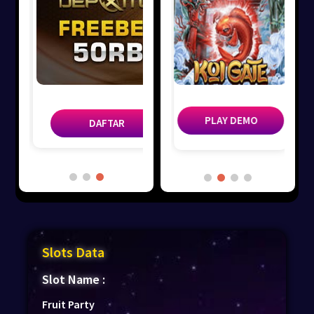
DAFTAR
PLAY DEMO
PLAY DEMO
DAFTAR
Slots Data
Slot Name :
Fruit Party