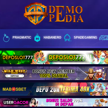
PRAGMATIC
HABANERO
SPADEGAMING