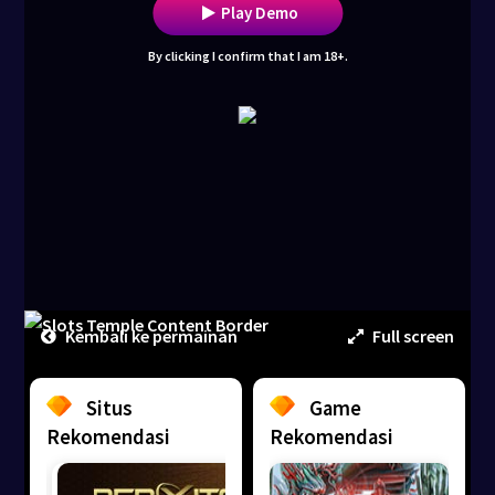
Play Demo
By clicking I confirm that I am 18+.
Kembali ke permainan
Full screen
Situs
Game
Rekomendasi
Rekomendasi