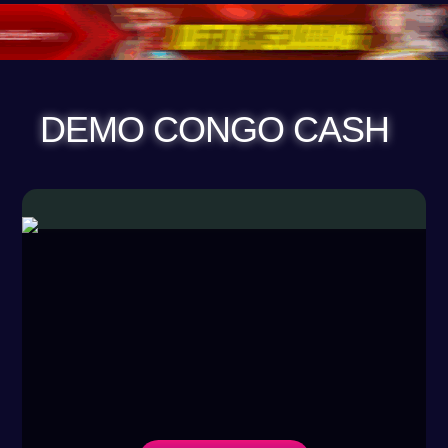
DEMO CONGO CASH