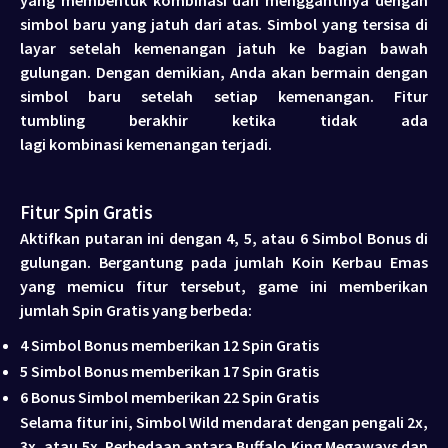
yang membentuk kombinasi dan menggantinya dengan
simbol baru yang jatuh dari atas. Simbol yang tersisa di
layar setelah kemenangan jatuh ke bagian bawah
gulungan. Dengan demikian, Anda akan bermain dengan
simbol baru setelah setiap kemenangan. Fitur
tumbling berakhir ketika tidak ada
lagi kombinasi kemenangan terjadi.
Fitur Spin Gratis
Aktifkan putaran ini dengan 4, 5, atau 6 Simbol Bonus di
gulungan. Bergantung pada jumlah Koin Kerbau Emas
yang memicu fitur tersebut, game ini memberikan
jumlah Spin Gratis yang berbeda:
4 Simbol Bonus memberikan 12 Spin Gratis
5 Simbol Bonus memberikan 17 Spin Gratis
6 Bonus Simbol memberikan 22 Spin Gratis
Selama fitur ini, Simbol Wild mendarat dengan pengali 2x,
3x, atau 5x. Perbedaan antara Buffalo King Megaways dan