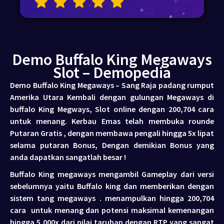
Demo Buffalo King Megaways
Slot – Demopedia
Demo Buffalo King Megaways
– Sang Raja padang rumput
Amerika Utara Kembali dengan gulungan Megaways di
buffalo King Megways, Slot online dengan 200,704 cara
untuk menang. Kerbau Emas telah membuka rounde
Putaran Gratis , dengan membawa pengali hingga 5x lipat
selama putaran Bonus, Dengan demikian Bonus yang
anda dapatkan sangatlah besar !
Buffalo King megaways mengambil Gameplay dari versi
sebelumnya yaitu Buffalo king dan memberikan dengan
sistem tang megaways . menampulkan hingga 200,704
cara untuk menang dan potensi maksimal kemenangan
hingga 5,000x dari nilai taruhan dengan RTP yang sangat