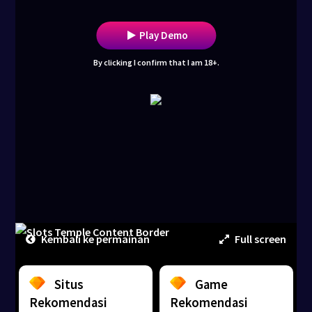
Play Demo
By clicking I confirm that I am 18+.
Kembali ke permainan
Full screen
Situs
Game
Rekomendasi
Rekomendasi