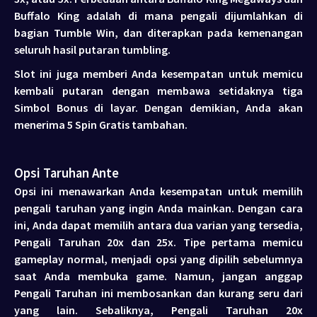
Buffalo King adalah di mana pengali dijumlahkan di
bagian Tumble Win, dan diterapkan pada kemenangan
seluruh hasil putaran tumbling.
Slot ini juga memberi Anda kesempatan untuk memicu
kembali putaran dengan membawa setidaknya tiga
Simbol Bonus di layar. Dengan demikian, Anda akan
menerima 5 Spin Gratis tambahan.
Opsi Taruhan Ante
Opsi ini menawarkan Anda kesempatan untuk memilih
pengali taruhan yang ingin Anda mainkan. Dengan cara
ini, Anda dapat memilih antara dua varian yang tersedia,
Pengali Taruhan 20x dan 25x. Tipe pertama memicu
gameplay normal, menjadi opsi yang dipilih sebelumnya
saat Anda membuka game. Namun, jangan anggap
Pengali Taruhan ini membosankan dan kurang seru dari
yang lain. Sebaliknya, Pengali Taruhan 20x