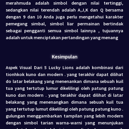
merahmuda adalah simbol dengan nilai tertinggi,
sedangkan nilai terendah adalah A,J,K dan Q bersama
dengan 9 dan 10 Anda juga perlu mengetahui karakter
pemegang simbal, simbol liar permainan bertindak
sebagai pengganti semua simbol lainnya , tujuannya
adalah untuk menciptakan pertandingan yang menang
Kesimpulan
Aspek Visual Dari 5 Lucky Lions adalah kombinasi dari
tionhkok kuno dan modern . yang terakhir dapat dilihat
do latar belakang yang menenankan dimana sebuah kuil
tua yang tertutup lumur dikelilingi oleh patung patung
kuno dan modern . yang terakhir dapat dilihat di latar
belakang yang menenangkan dimana sebuah kuil tua
yang tertutup lumut dikelilingi oleh patung patung kuno .
gulungan menggambarkan tampilan yang lebih modern
dengan simbol tarian warna-warni yang menunjukan