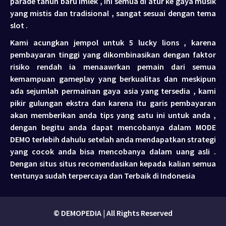
parade tahun baru imlek , ini semua di atur ke gaya musik
yang mistis dan tradisional , sangat sesuai dengan tema
slot .
Kami acungkan jempol untuk 5 lucky lions , karena
pembayaran tinggi yang dikombinasikan dengan faktor
risiko rendah ia menaawrkan pemain dari semua
kemampuan gameplay yang berkualitas dan meskipun
ada sejumlah permainan gaya asia yang tersedia , kami
pikir gulungan ekstra dan karena itu garis pembayaran
akan memberikan anda tips yang satu ini untuk anda ,
dengan begitu anda dapat mencobanya dalam MODE
DEMO terlebih dahulu setelah anda mendapatkan strategi
yang cocok anda bisa mencobanya dalam uang asli .
Dengan situs situs recomendasikan kepada kalian semua
tentunya sudah terpercaya dan Terbaik di Indonesia
© DEMOPEDIA | All Rights Reserved