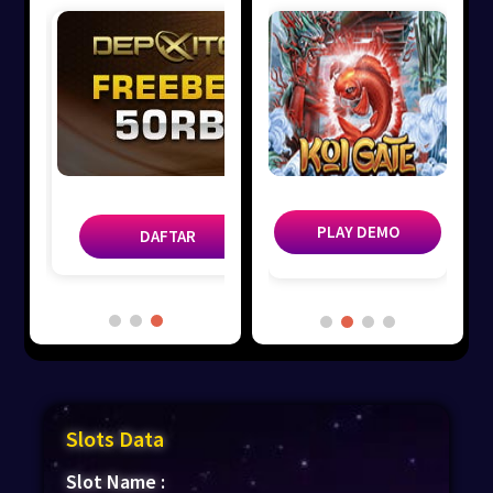
DAFTAR
PLAY DEMO
PLAY DEMO
DAFTAR
Slots Data
Slot Name :