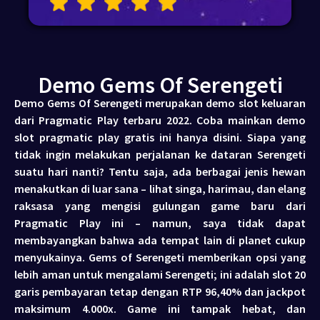
Demo Gems Of Serengeti
Demo Gems Of Serengeti
merupakan demo slot keluaran
dari Pragmatic Play terbaru 2022. Coba mainkan demo
slot pragmatic play gratis ini hanya disini. Siapa yang
tidak ingin melakukan perjalanan ke dataran Serengeti
suatu hari nanti? Tentu saja, ada berbagai jenis hewan
menakutkan di luar sana – lihat singa, harimau, dan elang
raksasa yang mengisi gulungan game baru dari
Pragmatic Play ini – namun, saya tidak dapat
membayangkan bahwa ada tempat lain di planet cukup
menyukainya. Gems of Serengeti memberikan opsi yang
lebih aman untuk mengalami Serengeti; ini adalah slot 20
garis pembayaran tetap dengan RTP 96,40% dan jackpot
maksimum 4.000x. Game ini tampak hebat, dan