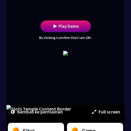
Play Demo
By clicking I confirm that I am 18+.
Kembali ke permainan
Full screen
Situs
Game