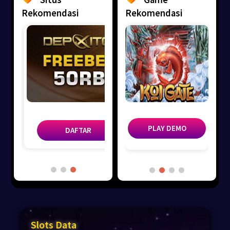
Rekomendasi
Rekomendasi
DAFTAR
PLAY DEMO
PLAY DEMO
DAFTAR
Slots Data