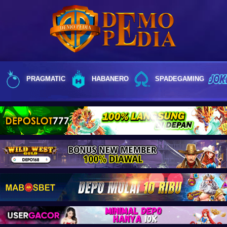
PRAGMATIC
HABANERO
SPADEGAMING