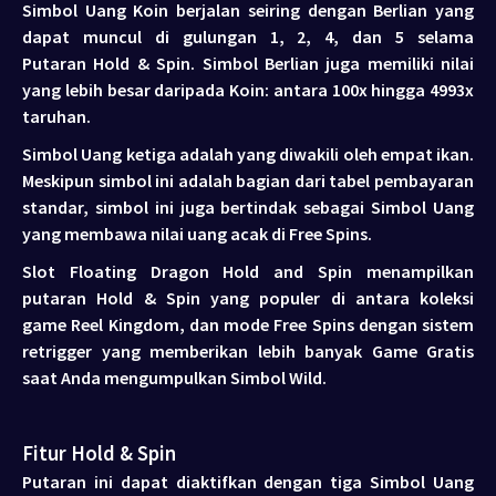
Simbol Uang Koin berjalan seiring dengan Berlian yang
dapat muncul di gulungan 1, 2, 4, dan 5 selama
Putaran Hold & Spin. Simbol Berlian juga memiliki nilai
yang lebih besar daripada Koin: antara 100x hingga 4993x
taruhan.
Simbol Uang ketiga adalah yang diwakili oleh empat ikan.
Meskipun simbol ini adalah bagian dari tabel pembayaran
standar, simbol ini juga bertindak sebagai Simbol Uang
yang membawa nilai uang acak di Free Spins.
Slot Floating Dragon Hold and Spin menampilkan
putaran Hold & Spin yang populer di antara koleksi
game Reel Kingdom, dan mode Free Spins dengan sistem
retrigger yang memberikan lebih banyak Game Gratis
saat Anda mengumpulkan Simbol Wild.
Fitur Hold & Spin
Putaran ini dapat diaktifkan dengan tiga Simbol Uang