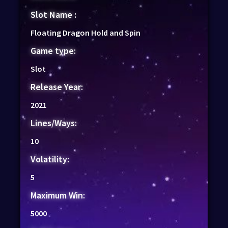
Slot Name :
Floating Dragon Hold and Spin
Game type:
Slot
Release Year:
2021
Lines/Ways:
10
Volatility:
5
Maximum Win:
5000