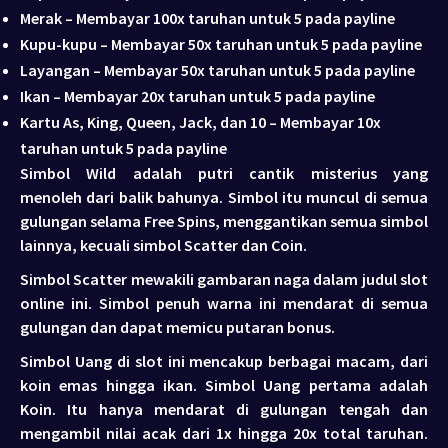
Merak – Membayar 100x taruhan untuk 5 pada payline
Kupu-kupu – Membayar 50x taruhan untuk 5 pada payline
Layangan – Membayar 50x taruhan untuk 5 pada payline
Ikan – Membayar 20x taruhan untuk 5 pada payline
Kartu As, King, Queen, Jack, dan 10 – Membayar 10x
taruhan untuk 5 pada payline
Simbol Wild adalah putri cantik misterius yang
menoleh dari balik bahunya. Simbol itu muncul di semua
gulungan selama Free Spins, menggantikan semua simbol
lainnya, kecuali simbol Scatter dan Coin.
Simbol Scatter mewakili gambaran naga dalam judul slot
online ini. Simbol penuh warna ini mendarat di semua
gulungan dan dapat memicu putaran bonus.
Simbol Uang di slot ini mencakup berbagai macam, dari
koin emas hingga ikan. Simbol Uang pertama adalah
Koin. Itu hanya mendarat di gulungan tengah dan
mengambil nilai acak dari 1x hingga 20x total taruhan.