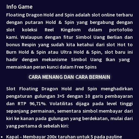
Info Game
Floating Dragon Hold and Spin adalah
slot
online
terbaru
dengan putaran Hold & Spin yang bergabung dengan
slot
koleksi
Reel Kingdom dalam portofolio
kami.
Walaupun dengan
fitur Simbol Uang Berlian dan
bonus Respin yang sudah kita ketahui dari
slot
Hot to
Burn Hold & Spin atau Ultra Hold & Spin, slot baru
ini
hadir dengan mekanisme Simbol Uang Ikan yang
memainkan peran kunci dalam Free Spins
CARA MENANG DAN CARA BERMAIN
Slot Floating Dragon Hold and Spin menghadirkan
pengaturan gulungan 3×5 dengan 10 garis pembayaran
dan RTP 96,71%. Volatilitas dijaga pada level tinggi
sepanjang permainan, sementara simbol membayar dari
kiri ke kanan pada gulungan yang berdekatan, mulai dari
yang pertama di sebelah kiri:
Kapal – Membayar 200x taruhan untuk 5 pada payline