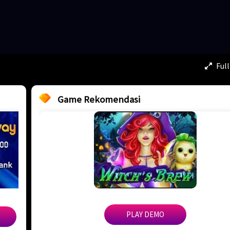
Full
Game Rekomendasi
DAFTAR
DAFTAR
PLAY DEMO