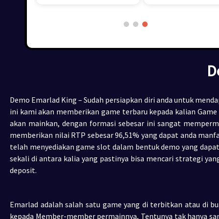
D
Demo Emarlad King
– Sudah persiapkan diri anda untuk men
ini kami akan memberikan game terbaru kepada kalian Game t
akan mainkan, dengan formasi sebesar ini sangat mempermud
memberikan nilai RTP sebesar 96,51% yang dapat anda manfaat
telah menyediakan game slot dalam bentuk demo yang dapat 
sekali di antara kalia yang pastinya bisa mencari strategi 
deposit.
Emarlad adalah salah satu game yang di terbitkan atau di b
kepada Member-member permainnya, Tentunya tak hanya sampai 