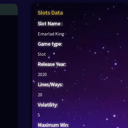
Slots Data
Slot Name :
Emarlad King
Game type:
Slot
Release Year:
2020
Lines/Ways:
20
Volatility:
5
Maximum Win: