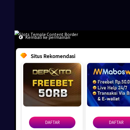
Kembali ke permainan
Situs Rekomendasi
DAFTAR
DAFTAR