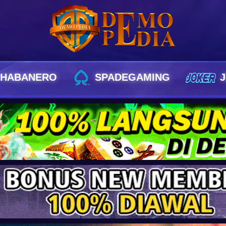
HABANERO
SPADEGAMING