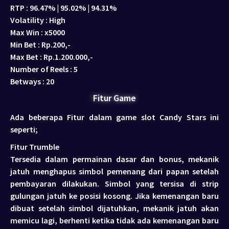
RTP : 96.47% | 95.02% | 94.31%
Volatility : High
Max Win : x5000
Min Bet : Rp.200,-
Max Bet : Rp.1.200.000,-
Number of Reels : 5
Betways : 20
Fitur Game
Ada beberapa Fitur dalam game slot Candy Stars ini
seperti;
Fitur Trumble
Tersedia dalam permainan dasar dan bonus, mekanik
jatuh menghapus simbol pemenang dari papan setelah
pembayaran dilakukan. Simbol yang tersisa di strip
gulungan jatuh ke posisi kosong. Jika kemenangan baru
dibuat setelah simbol dijatuhkan, mekanik jatuh akan
memicu lagi, berhenti ketika tidak ada kemenangan baru