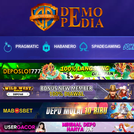
PRAGMATIC
HABANERO
SPADEGAMING