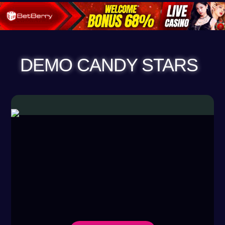
DEMO CANDY STARS