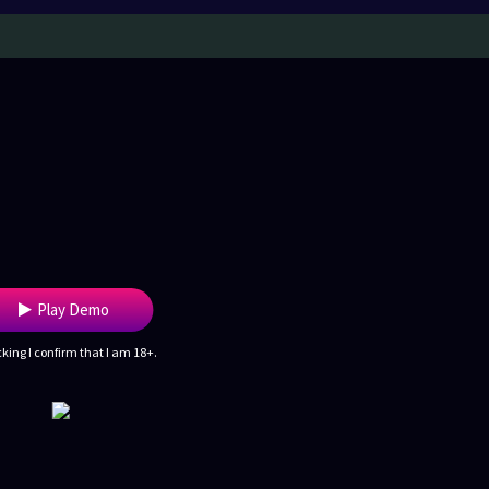
Play Demo
cking I confirm that I am 18+.