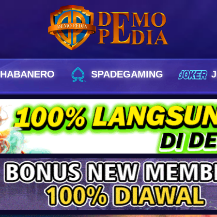
HABANERO
SPADEGAMING