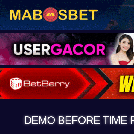
DEMO BEFORE TIME 