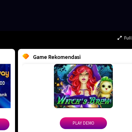
Full
Game Rekomendasi
DAFTAR
DAFTAR
PLAY DEMO