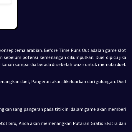
 konsep tema arabian. Before Time Runs Out adalah game slot
n sebelum potensi kemenangan dikumpulkan. Duel dipicu jika
 kanan sampai dia berada di sebelah wazir untuk memulai duel.
nangkan duel, Pangeran akan dikeluarkan dari gulungan. Duel
menangkan sang pangeran pada titik ini dalam game akan memberi
otol biru, Anda akan memenangkan Putaran Gratis Ekstra dan